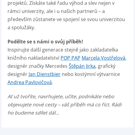
projektů. Získáte také řadu výhod a slev nejen v
rámci univerzity, ale i u našich partnerů – a
především zůstanete ve spojení se svou univerzitou
a spolužáky.
Podělte se s námi o svůj příběh!
Inspirujte další generace stejně jako zakladatelka
knižního nakladatelství
POP PAP
Marcela Vostřelová
,
designér značky Mercedes
Štěpán Jirka
, grafický
designér
Jan Dienstbier
nebo kostýmní výtvarnice
Andrea Pavlovičová
.
Ať už tvoříte, navrhujete, učíte, podnikáte nebo
objevujete nové cesty – váš příběh má co říct. Rádi
ho budeme sdílet dál...