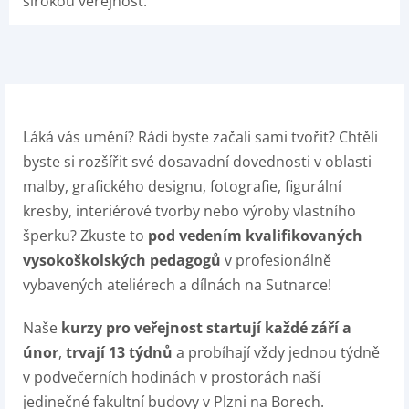
širokou veřejnost.
Láká vás umění? Rádi byste začali sami tvořit? Chtěli
byste si rozšířit své dosavadní dovednosti v oblasti
malby, grafického designu, fotografie, figurální
kresby, interiérové tvorby nebo výroby vlastního
šperku? Zkuste to
pod vedením kvalifikovaných
vysokoškolských pedagogů
v profesionálně
vybavených ateliérech a dílnách na Sutnarce!
Naše
kurzy pro veřejnost startují každé září a
únor
,
trvají 13 týdnů
a probíhají vždy jednou týdně
v podvečerních hodinách v prostorách naší
jedinečné fakultní budovy v Plzni na Borech.