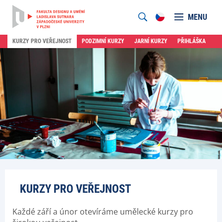
MENU
KURZY PRO VEŘEJNOST
PODZIMNÍ KURZY
JARNÍ KURZY
PŘIHLÁŠKA
KURZY PRO VEŘEJNOST
Každé září a únor otevíráme umělecké kurzy pro