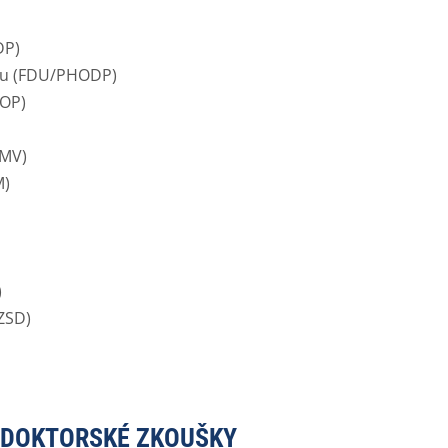
DP)
tu (FDU/PHODP)
HOP)
UMV)
M)
)
ZSD)
 DOKTORSKÉ ZKOUŠKY