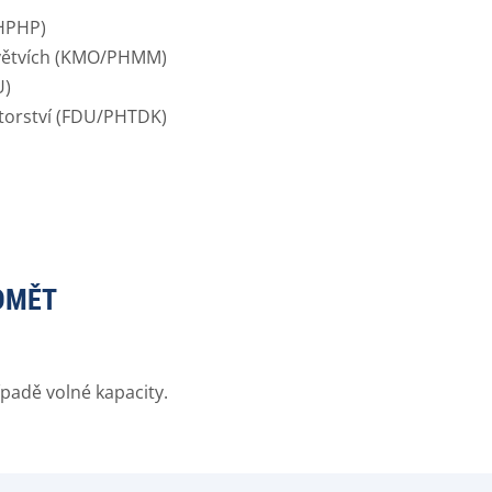
PHPHP)
dvětvích (KMO/PHMM)
U)
átorství (FDU/PHTDK)
DMĚT
padě volné kapacity.