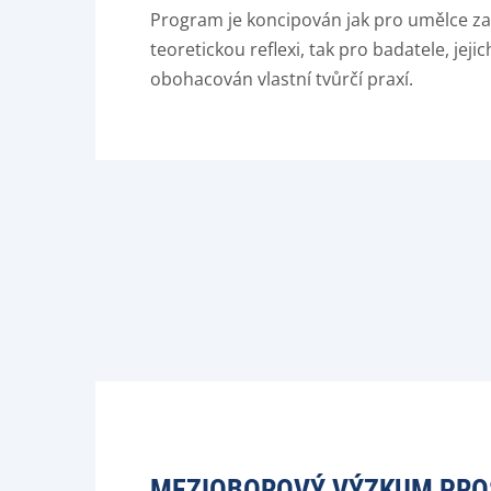
Program je koncipován jak pro umělce za
teoretickou reflexi, tak pro badatele, jej
obohacován vlastní tvůrčí praxí.
MEZIOBOROVÝ VÝZKUM PROS