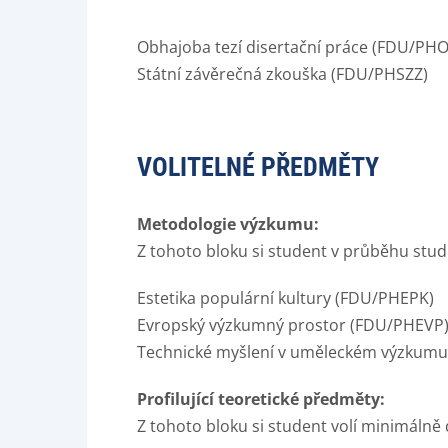
Obhajoba tezí disertační práce (FDU/PHO
Státní závěrečná zkouška (FDU/PHSZZ)
VOLITELNÉ PŘEDMĚTY
Metodologie výzkumu:
Z tohoto bloku si student v průběhu stu
Estetika populární kultury (FDU/PHEPK)
Evropský výzkumný prostor (FDU/PHEVP
Technické myšlení v uměleckém výzkum
Profilující teoretické předměty:
Z tohoto bloku si student volí minimáln