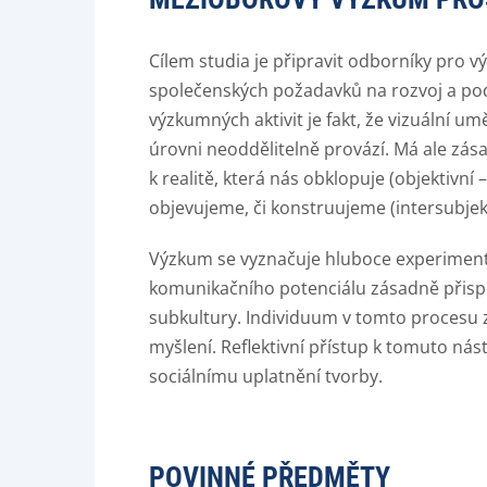
Cílem studia je připravit odborníky pro 
společenských požadavků na rozvoj a pod
výzkumných aktivit je fakt, že vizuální u
úrovni neoddělitelně provází. Má ale zása
k realitě, která nás obklopuje (objektivní
objevujeme, či konstruujeme (intersubjek
Výzkum se vyznačuje hluboce experimentá
komunikačního potenciálu zásadně přispív
subkultury. Individuum v tomto procesu 
myšlení. Reflektivní přístup k tomuto ná
sociálnímu uplatnění tvorby.
POVINNÉ PŘEDMĚTY