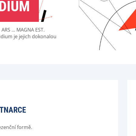
DIUM
 ARS ... MAGNA EST.
dium je jejich dokonalou
UTNARCE
ezenční formě.