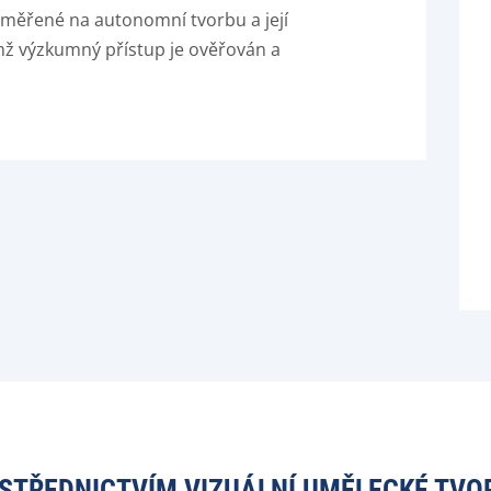
měřené na autonomní tvorbu a její
ichž výzkumný přístup je ověřován a
TŘEDNICTVÍM VIZUÁLNÍ UMĚLECKÉ TVO