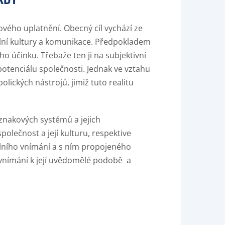
ového uplatnění. Obecný cíl vychází ze
ální kultury a komunikace. Předpokladem
o účinku. Třebaže ten ji na subjektivní
potenciálu společnosti. Jednak ve vztahu
olických nástrojů, jimiž tuto realitu
znakových systémů a jejich
olečnost a její kulturu, respektive
álního vnímání a s ním propojeného
y vnímání k její uvědomělé podobě a