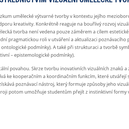
výzkum umělecké výtvarné tvorby v kontextu jejího meziobor
poru kreativity. Konkrétně reaguje na bouřlivý rozvoj vizu
mělecká tvorba není vedena pouze záměrem a cílem estetickéh
dní pragmatickou roli v utváření a aktualizaci poznávacího 
 – ontologické podmínky). A také při strukturaci a tvorbě symb
tivní – epistemologické podmínky).
lní povahou. Skrze tvorbu inovativních vizuálních znaků a 
á ke kooperačním a koordinačním funkcím, které utvářejí sp
získává poznávací nástroj, který formuje způsoby jeho vizu
stroji potom umožňuje studentům přejít z instinktivní form