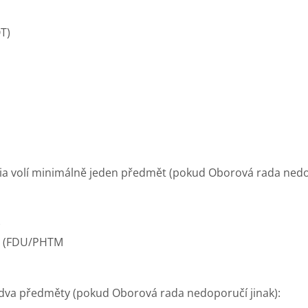
T)
dia volí minimálně jeden předmět (pokud Oborová rada nedop
)
u (FDU/PHTM
ě dva předměty (pokud Oborová rada nedoporučí jinak):