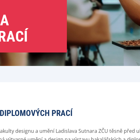
 A
RACÍ
 DIPLOMOVÝCH PRACÍ
akulty designu a umění Ladislava Sutnara ZČU těsně před uk
má výtvarné umění a design na výstavu bakalářských a diplo