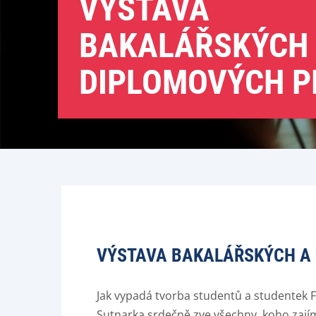
VÝSTAVA
BAKALÁŘSKÝCH
DIPLOMOVÝCH P
VÝSTAVA BAKALÁŘSKÝCH A
Jak vypadá tvorba studentů a studentek F
Sutnarka srdečně zve všechny, koho zají