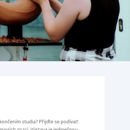
ončením studia? Přijďte se podívat!
mových prací. Výstava je jedinečnou