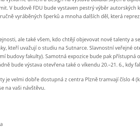
známit. V budově FDU bude vystaven pestrý výběr autorských k
í, ručně vyráběných šperků a mnoha dalších děl, která repre
nosti, ale také všem, kdo chtějí objevovat nové talenty a 
ky, kteří uvažují o studiu na Sutnarce. Slavnostní veřejné ot
zemí budovy fakulty). Samotná expozice bude pak přístupná od
ádně bude výstava otevřena také o víkendu 20.–21. 6., kdy f
y je velmi dobře dostupná z centra Plzně tramvají číslo 4 (
e na vaši návštěvu.
ra