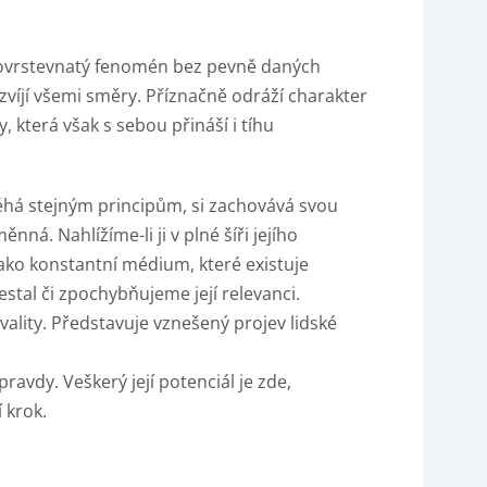
ovrstevnatý fenomén bez pevně daných
zvíjí všemi směry. Příznačně odráží charakter
 která však s sebou přináší i tíhu
léhá stejným principům, si zachovává svou
ná. Nahlížíme-li ji v plné šíři jejího
ako konstantní médium, které existuje
estal či zpochybňujeme její relevanci.
vality. Představuje vznešený projev lidské
ravdy. Veškerý její potenciál je zde,
 krok.