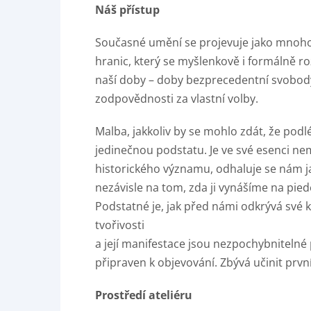
Náš přístup
Současné umění se projevuje jako mnoh
hranic, který se myšlenkově i formálně ro
naší doby – doby bezprecedentní svobody,
zodpovědnosti za vlastní volby.
Malba, jakkoliv by se mohlo zdát, že pod
jedinečnou podstatu. Je ve své esenci neměn
historického významu, odhaluje se nám j
nezávisle na tom, zda ji vynášíme na pied
Podstatné je, jak před námi odkrývá své k
tvořivosti
a její manifestace jsou nezpochybnitelné p
připraven k objevování. Zbývá učinit první
Prostředí ateliéru