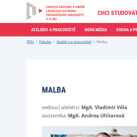
CHCI STUDOVA
ATELIÉRY A PRACOVIŠTĚ
NOVÁ MÉDIA
SOCHA A P
FDU
Fakulta
Ateliéry a pracoviště
Malba
MALBA
vedoucí ateliéru:
MgA. Vladimír Véla
asistentka:
MgA. Andrea Uhliarová