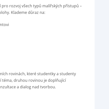
dí pro rozvoj všech typů malířských přístupů –
olohy. Klademe důraz na:
ntovi
ních rovinách, které studentky a studenty
ní téma, druhou rovinou je doplňující
onzultace a dialog nad tvorbou.