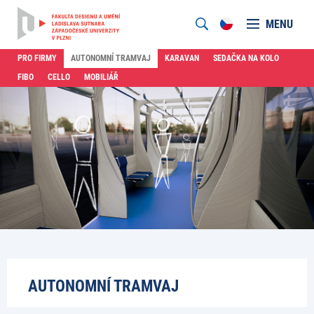
MENU
PRO FIRMY
AUTONOMNÍ TRAMVAJ
KARAVAN
SEDAČKA NA KOLO
FIBO
CELLO
MOBILIÁŘ
AUTONOMNÍ TRAMVAJ