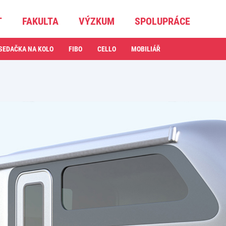
T
FAKULTA
VÝZKUM
SPOLUPRÁCE
SEDAČKA NA KOLO
FIBO
CELLO
MOBILIÁŘ