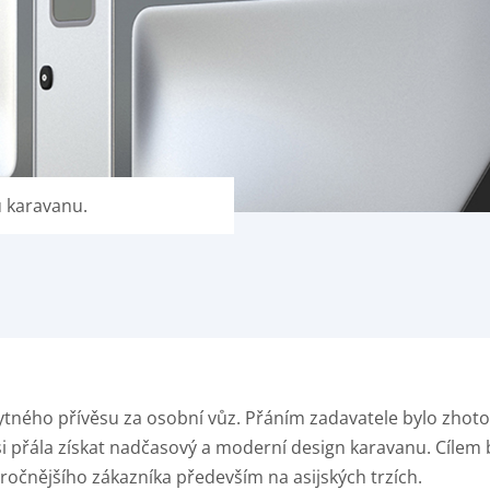
 karavanu.
tného přívěsu za osobní vůz. Přáním zadavatele bylo zhotov
přála získat nadčasový a moderní design karavanu. Cílem b
ročnějšího zákazníka především na asijských trzích.