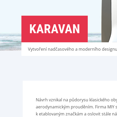
KARAVAN
Vytvoření nadčasového a moderního designu
Návrh vznikal na půdorysu klasického oby
aerodynamickým prouděním. Firma MIY si 
k etablovaným značkám a oslovit stále ná