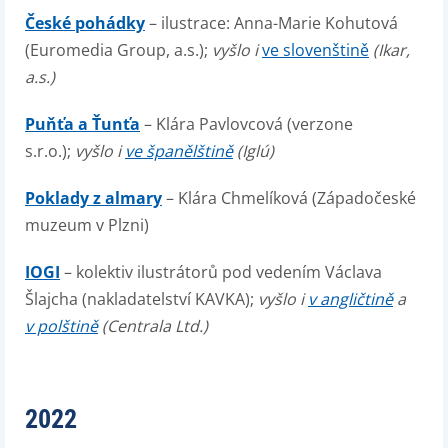
České pohádky
– ilustrace: Anna-Marie Kohutová
(Euromedia Group, a.s.);
vyšlo i
ve slovenštině
(Ikar,
a.s.)
Puňťa a Ťunťa
– Klára Pavlovcová (verzone
s.r.o.);
vyšlo i
ve španělštině
(Iglú)
Poklady z almary
– Klára Chmelíková (Západočeské
muzeum v Plzni)
IOGI
– kolektiv ilustrátorů pod vedením Václava
Šlajcha (nakladatelství KAVKA);
vyšlo i
v angličtině
a
v polštině
(Centrala Ltd.)
2022