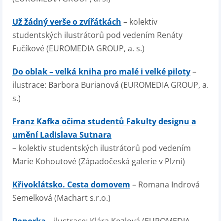
Už žádný verše o zvířátkách
– kolektiv
studentských ilustrátorů pod vedením Renáty
Fučíkové (EUROMEDIA GROUP, a. s.)
Do oblak – velká kniha pro malé i velké piloty
–
ilustrace: Barbora Burianová (EUROMEDIA GROUP, a.
s.)
Franz Kafka očima studentů Fakulty designu a
umění Ladislava Sutnara
– kolektiv studentských ilustrátorů pod vedením
Marie Kohoutové (Západočeská galerie v Plzni)
Křivoklátsko. Cesta domovem
– Romana Indrová
Semelková (Machart s.r.o.)