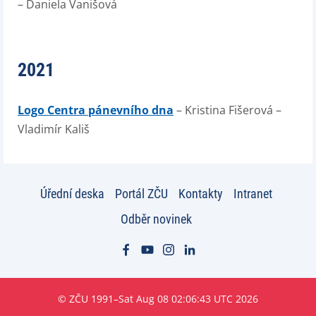
– Daniela Vanišová
2021
Logo Centra pánevního dna
– Kristina Fišerová –
Vladimír Kališ
Úřední deska
Portál ZČU
Kontakty
Intranet
Odběr novinek
© ZČU 1991–Sat Aug 08 02:06:43 UTC 2026