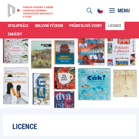
MENU
SPOLUPRÁCE
SMLUVNÍ VÝZKUM
PRŮMYSLOVÉ VZORY
LICENCE
ZAKÁZKY
LICENCE