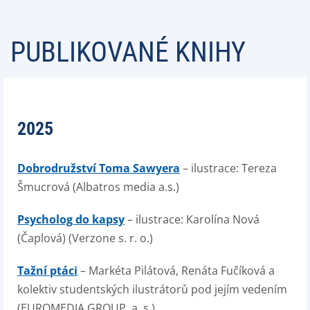
PUBLIKOVANÉ KNIHY
2025
Dobrodružství Toma Sawyera
– ilustrace: Tereza
Šmucrová (Albatros media a.s.)
Psycholog do kapsy
– ilustrace: Karolína Nová
(Čaplová) (Verzone s. r. o.)
Tažní ptáci
– Markéta Pilátová, Renáta Fučíková a
kolektiv studentských ilustrátorů pod jejím vedením
(EUROMEDIA GROUP, a. s.)