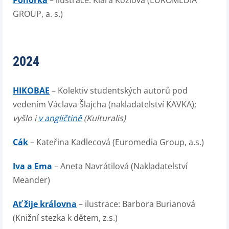
Ponorka
– ilustrace: Klára Kozlová (EUROMEDIA
GROUP, a. s.)
2024
HIKOBAE
– Kolektiv studentských autorů pod
vedením Václava Šlajcha (nakladatelství KAVKA);
vyšlo i
v angličtině
(Kulturalis)
Cák
– Kateřina Kadlecová (Euromedia Group, a.s.)
Iva a Ema
– Aneta Navrátilová (Nakladatelství
Meander)
Ať žije královna
– ilustrace: Barbora Burianová
(Knižní stezka k dětem, z.s.)