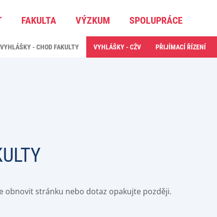
T
FAKULTA
VÝZKUM
SPOLUPRÁCE
VYHLÁŠKY - CHOD FAKULTY
VYHLÁŠKY - CŽV
PŘIJÍMACÍ ŘÍZENÍ
KULTY
e obnovit stránku nebo dotaz opakujte později.