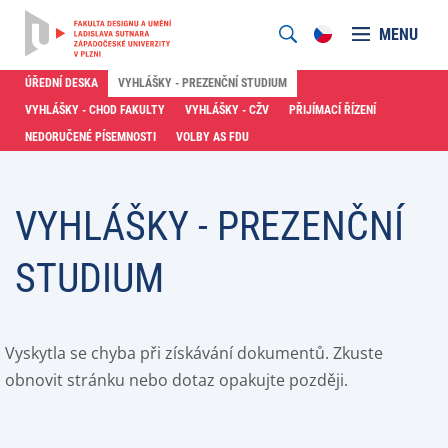
MENU
ÚŘEDNÍ DESKA
VYHLÁŠKY - PREZENČNÍ STUDIUM
VYHLÁŠKY - CHOD FAKULTY
VYHLÁŠKY - CŽV
PŘIJÍMACÍ ŘÍZENÍ
NEDORUČENÉ PÍSEMNOSTI
VOLBY AS FDU
VYHLÁŠKY - PREZENČNÍ
STUDIUM
Vyskytla se chyba při získávání dokumentů. Zkuste
obnovit stránku nebo dotaz opakujte později.