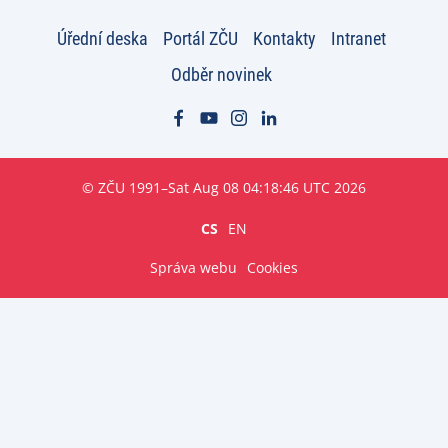
Úřední deska
Portál ZČU
Kontakty
Intranet
Odběr novinek
© ZČU 1991–Sat Aug 08 04:18:46 UTC 2026
CS
EN
Správa webu
Cookies