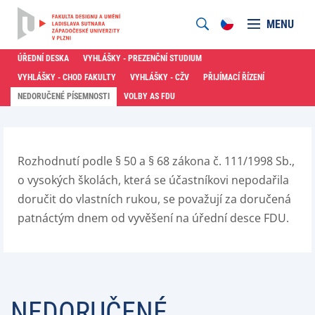
MENU
ÚŘEDNÍ DESKA
VYHLÁŠKY - PREZENČNÍ STUDIUM
VYHLÁŠKY - CHOD FAKULTY
VYHLÁŠKY - CŽV
PŘIJÍMACÍ ŘÍZENÍ
NEDORUČENÉ PÍSEMNOSTI
VOLBY AS FDU
Rozhodnutí podle § 50 a § 68 zákona č. 111/1998 Sb.,
o vysokých školách, která se účastníkovi nepodařila
doručit do vlastních rukou, se považují za doručená
patnáctým dnem od vyvěšení na úřední desce FDU.
NEDORUČENÉ