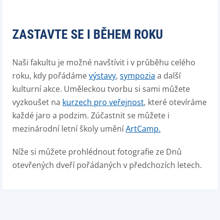
ZASTAVTE SE I BĚHEM ROKU
Naši fakultu je možné navštívit i v průběhu celého
roku, kdy pořádáme
výstavy
,
sympozia
a další
kulturní akce. Uměleckou tvorbu si sami můžete
vyzkoušet na
kurzech pro veřejnost
, které otevíráme
každé jaro a podzim. Zúčastnit se můžete i
mezinárodní letní školy umění
ArtCamp.
Níže si můžete prohlédnout fotografie ze Dnů
otevřených dveří pořádaných v předchozích letech.