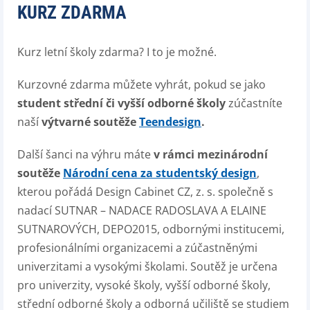
KURZ ZDARMA
Kurz letní školy zdarma? I to je možné.
Kurzovné zdarma můžete vyhrát, pokud se jako
student střední či vyšší odborné školy
zúčastníte
naší
výtvarné soutěže
Teendesign
.
Další šanci na výhru máte
v rámci mezinárodní
soutěže
Národní cena za studentský design
,
kterou pořádá Design Cabinet CZ, z. s. společně s
nadací SUTNAR – NADACE RADOSLAVA A ELAINE
SUTNAROVÝCH, DEPO2015, odbornými institucemi,
profesionálními organizacemi a zúčastněnými
univerzitami a vysokými školami. Soutěž je určena
pro univerzity, vysoké školy, vyšší odborné školy,
střední odborné školy a odborná učiliště se studiem