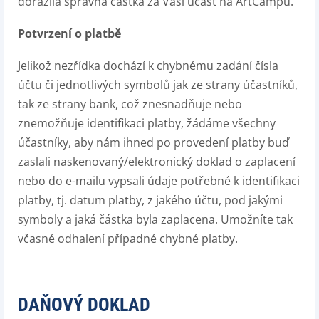
dorazila správná částka za Vaši účast na ArtCampu.
Potvrzení o platbě
Jelikož nezřídka dochází k chybnému zadání čísla
účtu či jednotlivých symbolů jak ze strany účastníků,
tak ze strany bank, což znesnadňuje nebo
znemožňuje identifikaci platby, žádáme všechny
účastníky, aby nám ihned po provedení platby buď
zaslali naskenovaný/elektronický doklad o zaplacení
nebo do e-mailu vypsali údaje potřebné k identifikaci
platby, tj. datum platby, z jakého účtu, pod jakými
symboly a jaká částka byla zaplacena. Umožníte tak
včasné odhalení případné chybné platby.
DAŇOVÝ DOKLAD