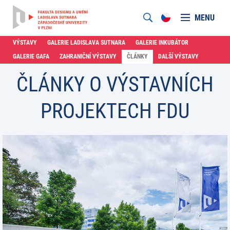
MENU
VÝSTAVY
GALERIE LADISLAVA SUTNARA
GALERIE INKUBÁTOR
GALERIE GAFA
ZAHRANIČNÍ VÝSTAVY
ČLÁNKY
DALŠÍ VÝSTAVY
ČLÁNKY O VÝSTAVNÍCH
PROJEKTECH FDU