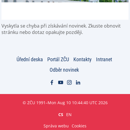
Vyskytla se chyba při získávání novinek. Zkuste obnovit
stránku nebo dotaz opakujte později.
Úřední deska
Portál ZČU
Kontakty
Intranet
Odběr novinek
© ZČU 1991–Mon Aug 10 10:44:40 UTC 2026
CS
EN
Správa webu
Cookies