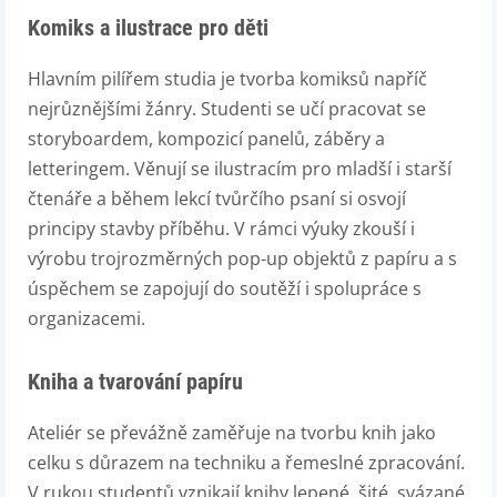
Komiks a ilustrace pro děti
Hlavním pilířem studia je tvorba komiksů napříč
nejrůznějšími žánry. Studenti se učí pracovat se
storyboardem, kompozicí panelů, záběry a
letteringem. Věnují se ilustracím pro mladší i starší
čtenáře a během lekcí tvůrčího psaní si osvojí
principy stavby příběhu. V rámci výuky zkouší i
výrobu trojrozměrných pop-up objektů z papíru a s
úspěchem se zapojují do soutěží i spolupráce s
organizacemi.
Kniha a tvarování papíru
Ateliér se převážně zaměřuje na tvorbu knih jako
celku s důrazem na techniku a řemeslné zpracování.
V rukou studentů vznikají knihy lepené, šité, svázané