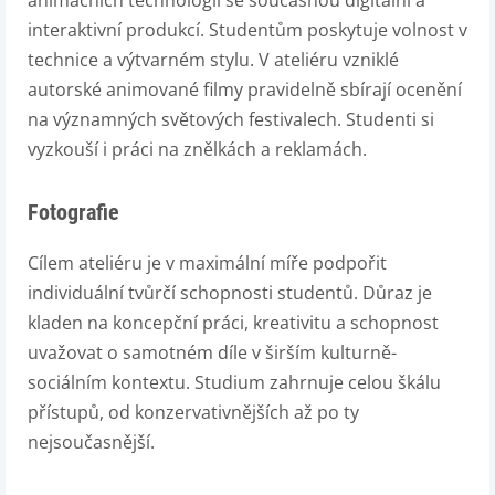
animačních technologií se současnou digitální a
interaktivní produkcí. Studentům poskytuje volnost v
technice a výtvarném stylu. V ateliéru vzniklé
autorské animované filmy pravidelně sbírají ocenění
na významných světových festivalech. Studenti si
vyzkouší i práci na znělkách a reklamách.
Fotografie
Cílem ateliéru je v maximální míře podpořit
individuální tvůrčí schopnosti studentů. Důraz je
kladen na koncepční práci, kreativitu a schopnost
uvažovat o samotném díle v širším kulturně-
sociálním kontextu. Studium zahrnuje celou škálu
přístupů, od konzervativnějších až po ty
nejsoučasnější.