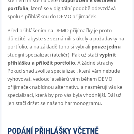
stejném místě najdete i
doporučení k sestavení
portfolia
, které se v digitální podobě odevzdává
spolu s přihláškou do DEMO přijímaček.
Před přihlášením na DEMO přijímačky je proto
důležité, abyste se seznámili s úkoly a požadavky na
portfolio, a na základě toho si vybrali
pouze jednu
studijní specializaci (ateliér). Pak už stačí
vyplnit
přihlášku a přiložit portfolio
. A žádné strachy.
Pokud snad zvolíte specializaci, která vám nebude
vyhovovat, vedoucí ateliérů vám během DEMO
přijímaček nabídnou alternativu a nasměrují vás ke
specializaci, která by pro vás byla vhodnější. Dál už
jen stačí držet se našeho harmonogramu.
PODÁNÍ PŘIHLÁŠKY VČETNĚ