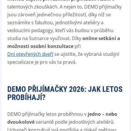
talentových zkouškách. A nejen to, DEMO přijímačky
jsou zároveň jedinečnou příležitostí, díky níž se
seznámíte s fakultou, jednotlivými ateliéry a
vedoucími pedagogy, kteří vás budou v průběhu
studia na Sutnarce vyučovat. Díky
online setkání a
možnosti osobní konzultace
při
Dni otevřených dveří
se ujistíte, že vybraná studijní
specializace je pro vás ta pravá.
DEMO PŘIJÍMAČKY 2026: JAK LETOS
PROBÍHAJÍ?
DEMO přijímačky letos proběhnou v
jedno – nebo
dvoukolové
variantě podle jednotlivých ateliérů.
Uchazeči konzultují svá portfolia a získají zpětnou