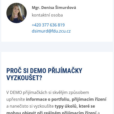
Mgr. Denisa Šimurdová
kontaktní osoba
+420 377 636 819
dsimurd@fdu.zcu.cz
PROČ SI DEMO PŘIJÍMAČKY
VYZKOUŠET?
V DEMO přijímačkách si skvělým způsobem
upřesníte
informace o portfoliu, přijímacím řízení
a nanečisto si vyzkoušíte
typy úkolů, které se
mohou objevit při reálném přijímacím řízení
a