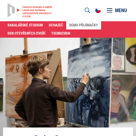
MENU
BAKALÁŘSKÉ STUDIUM
UCHAZEČ
DEMO PŘIJÍMAČKY
DEN OTEVŘENÝCH DVEŘÍ
TEENDESIGN