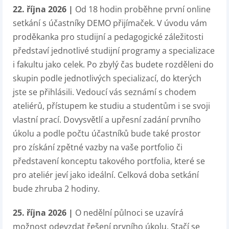
22. října 2026 |
Od 18 hodin proběhne první online
setkání s účastníky DEMO přijímaček. V úvodu vám
proděkanka pro studijní a pedagogické záležitosti
představí jednotlivé studijní programy a specializace
i fakultu jako celek. Po zbylý čas budete rozděleni do
skupin podle jednotlivých specializací, do kterých
jste se přihlásili. Vedoucí vás seznámí s chodem
ateliérů, přístupem ke studiu a studentům i se svoji
vlastní prací. Dovysvětlí a upřesní zadání prvního
úkolu a podle počtu účastníků bude také prostor
pro získání zpětné vazby na vaše portfolio či
představení konceptu takového portfolia, které se
pro ateliér jeví jako ideální. Celková doba setkání
bude zhruba 2 hodiny.
25. října 2026 |
O nedělní půlnoci se uzavírá
možnost odevzdat řešení prvního úkolu. Stačí se