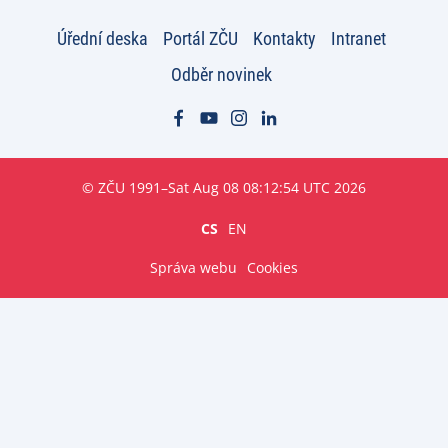
Úřední deska
Portál ZČU
Kontakty
Intranet
Odběr novinek
© ZČU 1991–Sat Aug 08 08:12:54 UTC 2026
CS
EN
Správa webu
Cookies