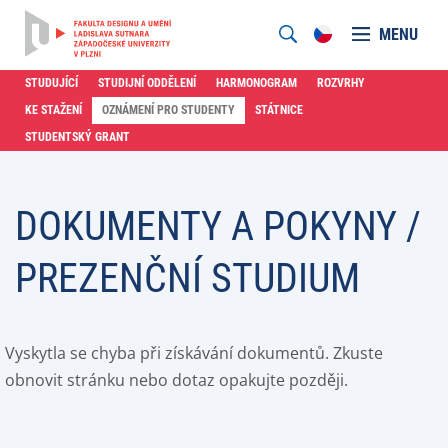
MENU
STUDUJÍCÍ
STUDIJNÍ ODDĚLENÍ
HARMONOGRAM
ROZVRHY
KE STAŽENÍ
OZNÁMENÍ PRO STUDENTY
STÁTNICE
STUDENTSKÝ GRANT
DOKUMENTY A POKYNY /
PREZENČNÍ STUDIUM
Vyskytla se chyba při získávání dokumentů. Zkuste
obnovit stránku nebo dotaz opakujte později.