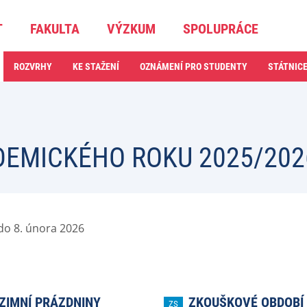
T
FAKULTA
VÝZKUM
SPOLUPRÁCE
ROZVRHY
KE STAŽENÍ
OZNÁMENÍ PRO STUDENTY
STÁTNIC
MICKÉHO ROKU 2025/202
do 8. února 2026
ZIMNÍ PRÁZDNINY
ZKOUŠKOVÉ OBDOBÍ
ZS