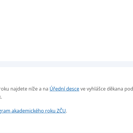
ku najdete níže a na
Úřední desce
ve vyhlášce děkana po
.
ram akademického roku ZČU
.