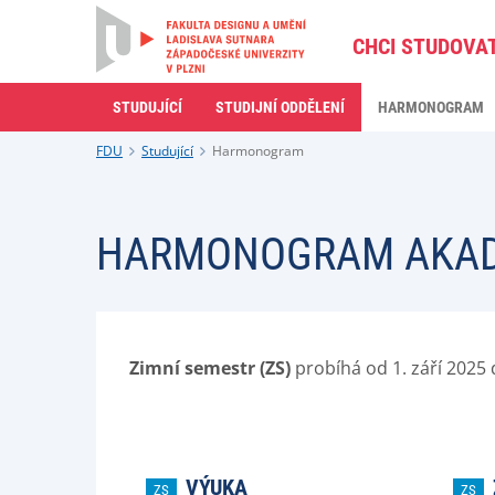
CHCI STUDOVA
STUDUJÍCÍ
STUDIJNÍ ODDĚLENÍ
HARMONOGRAM
FDU
Studující
Harmonogram
HARMONOGRAM AKADE
Zimní semestr (ZS)
probíhá od 1. září 2025 
VÝUKA
ZS
ZS