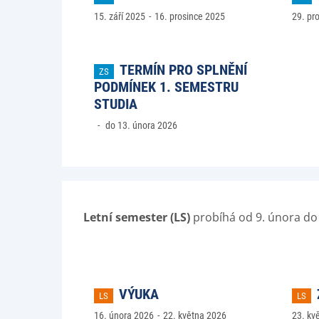
15. září 2025
16. prosince 2025
29. pr
TERMÍN PRO SPLNĚNÍ
ZS
PODMÍNEK 1. SEMESTRU
STUDIA
do 13. února 2026
Letní semester (LS)
probíhá od 9. února do
VÝUKA
LS
LS
16. února 2026
22. května 2026
23. kv