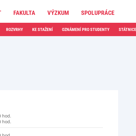
T
FAKULTA
VÝZKUM
SPOLUPRÁCE
ROZVRHY
KE STAŽENÍ
OZNÁMENÍ PRO STUDENTY
STÁTNIC
0 hod.
0 hod.
0 hod.