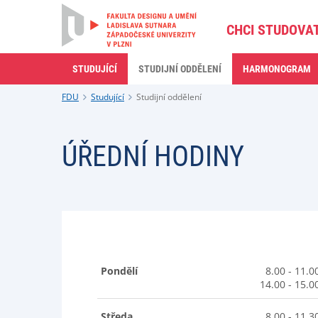
CHCI STUDOVA
STUDUJÍCÍ
STUDIJNÍ ODDĚLENÍ
HARMONOGRAM
FDU
Studující
Studijní oddělení
ÚŘEDNÍ HODINY
Pondělí
8.00 - 11.0
14.00 - 15.0
Středa
8.00 - 11.3