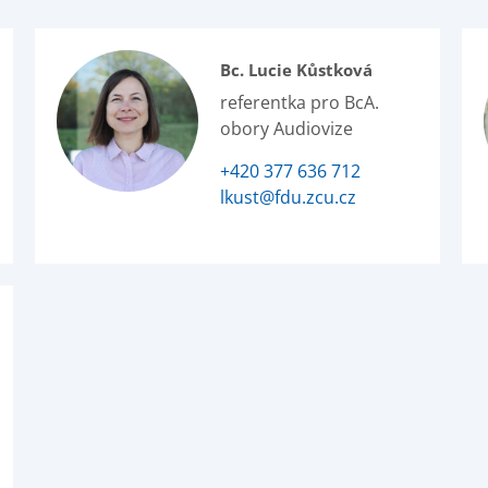
Bc. Lucie Kůstková
referentka pro BcA.
obory Audiovize
+420 377 636 712
lkust@fdu.zcu.cz