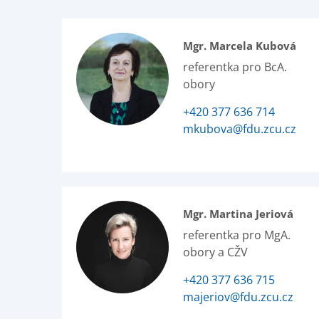
Mgr. Marcela Kubová
referentka pro BcA.
obory
+420 377 636 714
mkubova@fdu.zcu.cz
Mgr. Martina Jeriová
referentka pro MgA.
obory a CŽV
+420 377 636 715
majeriov@fdu.zcu.cz