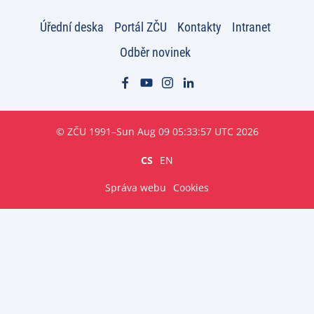
Úřední deska
Portál ZČU
Kontakty
Intranet
Odběr novinek
© ZČU 1991–Sun Aug 09 05:33:57 UTC 2026
CS
EN
Správa webu
Cookies